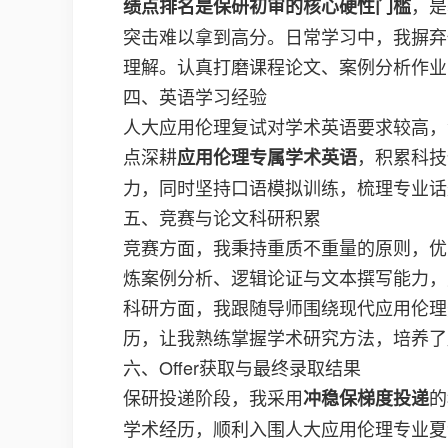
，是
绩点排名是保研初审的核心硬性门槛
突击难以拿到高分。日常学习中，我摒弃
理解。认真打磨课程论文、案例分析作业
四、英语学习经验
人大应用伦理复试对学术英语要求较高，
点深耕
，积累科技
应用伦理专属学术英语
力，同时坚持口语模拟训练，梳理专业话
五、竞赛与论文科研积累
竞赛方面，我秉持重质不重量的原则，优
炼案例分析、逻辑论证与文本撰写能力，
科研方面，我跟随导师围绕现代应用伦理
历，让我熟练掌握学术研究方法，培养了
六、Offer获取与最终录取结果
保研投递阶段，我采用
的
冲稳保梯度投递
学术经历，顺利入围人大应用伦理专业夏