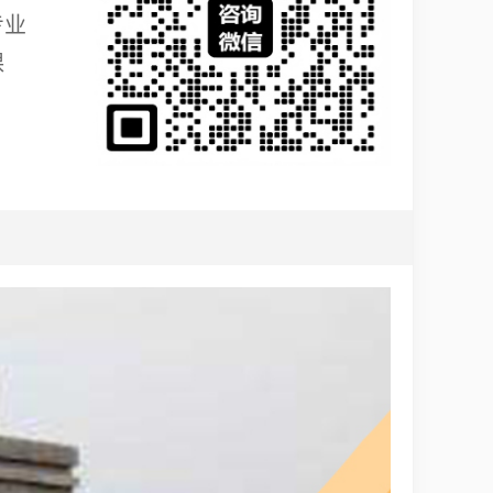
专业
课
。