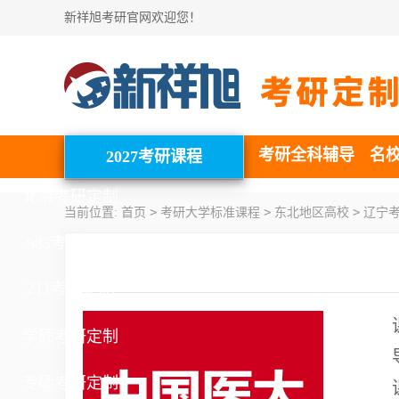
新祥旭考研官网欢迎您！
考研全科辅导
名
2027考研课程
北清考研定制
>
>
>
当前位置:
首页
考研大学标准课程
东北地区高校
辽宁
985考研定制
211考研定制
学硕考研定制
专硕考研定制