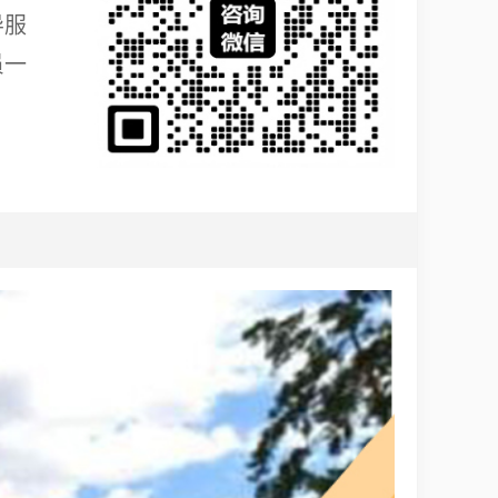
导服
员一