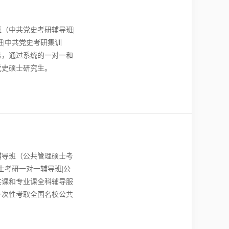
（中共党史考研辅导班|
班|中共党史考研集训
务，通过系统的一对一和
党史硕士研究生。
辅导班（公共管理硕士考
士考研一对一辅导班|公
共课和专业课全科辅导服
一次性考取全国名校公共